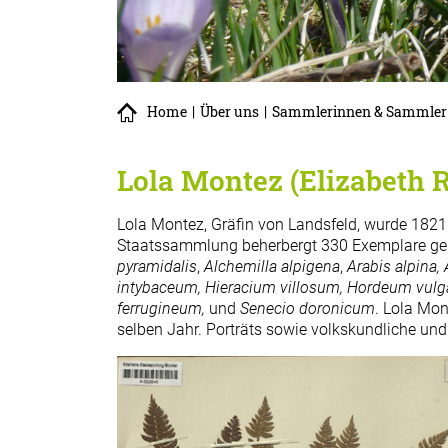
Home
|
Über uns
|
Sammlerinnen & Sammler
Lola Montez (Elizabeth 
Lola Montez, Gräfin von Landsfeld, wurde 1821
Staatssammlung beherbergt 330 Exemplare gebrä
pyramidalis
,
Alchemilla alpigena
,
Arabis alpina,
intybaceum, Hieracium villosum, Hordeum vulga
ferrugineum,
und
Senecio doronicum
. Lola Mo
selben Jahr. Porträts sowie volkskundliche un