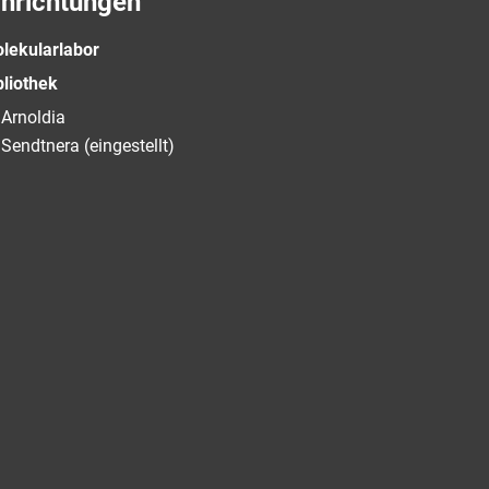
inrichtungen
lekularlabor
bliothek
Arnoldia
Sendtnera (eingestellt)