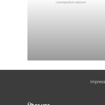
Leontopodium alpinum
Impres