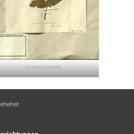
Gentiana asclepiadea
efreiheit