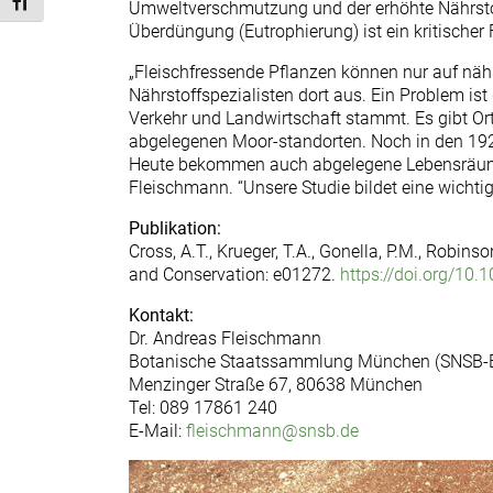
Schrift vergrößern
Umweltverschmutzung und der erhöhte Nährstof
Überdüngung (Eutrophierung) ist ein kritischer 
„Fleischfressende Pflanzen können nur auf näh
Nährstoffspezialisten dort aus. Ein Problem ist
Verkehr und Landwirtschaft stammt. Es gibt Ort
abgelegenen Moor-standorten. Noch in den 1920e
Heute bekommen auch abgelegene Lebensräume d
Fleischmann. “Unsere Studie bildet eine wichti
Publikation:
Cross, A.T., Krueger, T.A., Gonella, P.M., Robin
and Conservation: e01272.
https://doi.org/10
Kontakt:
Dr. Andreas Fleischmann
Botanische Staatssammlung München (SNSB
Menzinger Straße 67, 80638 München
Tel: 089 17861 240
E-Mail:
fleischmann@snsb.de