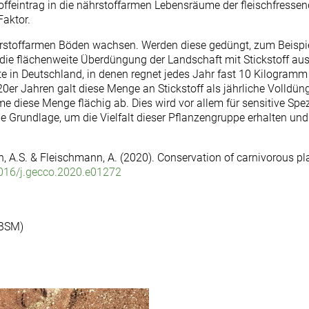
feintrag in die nährstoffarmen Lebensräume der fleischfressen
Faktor.
rstoffarmen Böden wachsen. Werden diese gedüngt, zum Beispiel 
 die flächenweite Überdüngung der Landschaft mit Stickstoff aus 
e in Deutschland, in denen regnet jedes Jahr fast 10 Kilogramm 
r Jahren galt diese Menge an Stickstoff als jährliche Volldüngu
iese Menge flächig ab. Dies wird vor allem für sensitive Spez
ge Grundlage, um die Vielfalt dieser Pflanzengruppe erhalten un
son, A.S. & Fleischmann, A. (2020). Conservation of carnivorous pl
.1016/j.gecco.2020.e01272
-BSM)