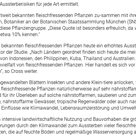
ssterberisiken für jede Art ermittelt.
eltweit bekannten fleischfressenden Pflanzen zu-sammen mit ihr
mann, Botaniker an der Botanischen Staatssammlung München (S
diese Pflanzengruppe. „Diese Quote ist besonders erfreulich, da
 etwa 10% kennen.“
r bekannten fleischfressenden Pflanzen heute ein erhöhtes Ausst
utor der Studie. „Nach Ländern geordnet finden sich heute die m
t von Indonesien, den Philippinen, Kuba, Thailand und Australien
vielfalt von fleischfressenden Pflanzen. Hier handelt es sich vor
, so Cross weiter.
gewandelten Blättern Insekten und andere Klein-tiere anlocken
 fleischfressende Pflanzen natürlicherweise auf sehr nährstoff
ind für ihr Überleben auf solche nährstoffarmen, sauberen und z
nährstoffarme Gewässer, tropische Regenwälder oder auch nasse 
e Einflüsse wie Klimawandel, Lebensraumzerstörung und Umwe
 intensive landwirtschaftliche Nutzung und Bauvorhaben die grö
rungen durch den Klimawandel zum Aussterben vieler fleischfre
zen, die auf feuchte Böden und regelmäßige Wasserversorgung a