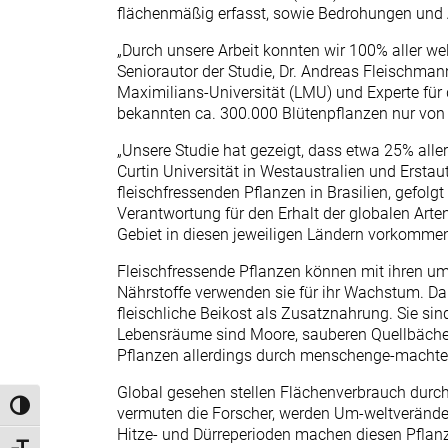
flächenmäßig erfasst, sowie Bedrohungen und Au
„Durch unsere Arbeit konnten wir 100% aller w
Seniorautor der Studie, Dr. Andreas Fleisch
Maximilians-Universität (LMU) und Experte für 
bekannten ca. 300.000 Blütenpflanzen nur von
„Unsere Studie hat gezeigt, dass etwa 25% alle
Curtin Universität in Westaustralien und Ersta
fleischfressenden Pflanzen in Brasilien, gefolg
Verantwortung für den Erhalt der globalen Arten
Gebiet in diesen jeweiligen Ländern vorkommen“
Fleischfressende Pflanzen können mit ihren um
Nährstoffe verwenden sie für ihr Wachstum. Da
fleischliche Beikost als Zusatznahrung. Sie s
Lebensräume sind Moore, sauberen Quellbäche, 
Pflanzen allerdings durch menschenge-macht
Global gesehen stellen Flächenverbrauch durch
Umschalten auf hohe Kontraste
vermuten die Forscher, werden Um-weltverände
Hitze- und Dürreperioden machen diesen Pflan