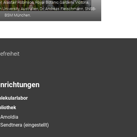
r. Alastair Robinson, Royal Botanic Gardens Victoria,
in University, Australien, Dr. Andreas Fleischmann, SNSB-
BSM München.
efreiheit
inrichtungen
lekularlabor
bliothek
Arnoldia
Sendtnera (eingestellt)