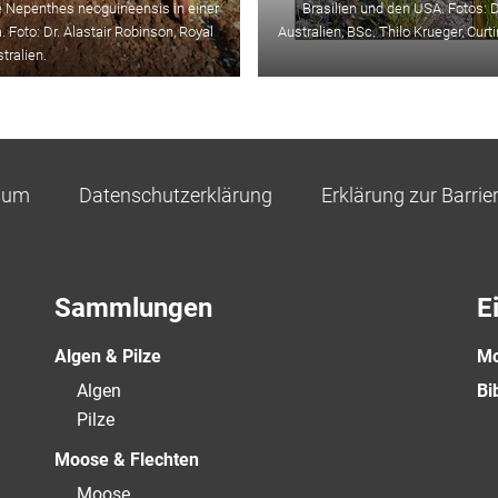
e Nepenthes neoguineensis in einer
Brasilien und den USA. Fotos: D
Foto: Dr. Alastair Robinson, Royal
Australien, BSc. Thilo Krueger, Curt
tralien.
sum
Datenschutzerklärung
Erklärung zur Barrier
Sammlungen
E
Algen & Pilze
Mo
Algen
Bi
Pilze
Moose & Flechten
Moose