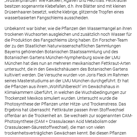
„Wüstenpflanzen“ wie Kakteen, Agaven und Hechtias. Fettkräuter
besitzen sogenannte Klebefallen, d.h. ihre Blätter sind mit kleinen
Drüsenhaaren besetzt, welche klebrige, glitzernde Tropfen eines
wasserbasierten Fangschleims ausscheiden.
Unbekannt war bisher, wie die Pflanzen den Wassermangel an ihren
trockenen Wuchsorten ausgleichen und zusätzlich noch Wasser für
die Produktion des Fangschleims übrig haben. Ein Forscher-Team
der zu den Staatlichen Naturwissenschaftlichen Sammlungen
Bayerns gehörenden Botanischen Staatssammlung und des
Botanischen Gartens München-Nymphenburg sowie der LMU
München hat dies nun an mehreren mexikanischen Fettkraut-Arten
untersucht, die in den Gewächshäusern des Botanischen Gartens
kultiviert werden. Die Versuche wurden von Joris Fleck im Rahmen
seines Masterstudiums an der LMU München durchgeführt. Er hat
die Pflanzen aus ihrem „Wohlfühlbereich“ im Gewächshaus in
Klimakammern überführt, in welchen die Wuchsbedingungen zur
Trockenzeit Mexikos simuliert wurden. Untersucht wurde die
Photosynthese der Pflanzen unter Hitze- und Trockenstress. Das
Ergebnis hat überrascht: Fettkräuter passen ihren Stoffwechsel
offenbar an die Trockenheit an. Sie wechseln zur sogenannten CAM-
Photosynthese (CAM = Crassulacean Acid Metabolism oder
Crassulaceen-Säurestoffwechsel), die man von vielen
trockenheitsverträglichen Gewächsen kennt. Bei diesen Pflanzen