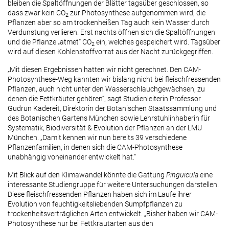
bleiben die Spaltöffnungen der Blätter tagsüber geschlossen, so
dass zwar kein CO
zur Photosynthese aufgenommen wird, die
2
Pflanzen aber so am trockenheißen Tag auch kein Wasser durch
Verdunstung verlieren. Erst nachts öffnen sich die Spaltöffnungen
und die Pflanze „atmet“ CO
ein, welches gespeichert wird. Tagsüber
2
wird auf diesen Kohlenstoffvorrat aus der Nacht zurückgegriffen.
„Mit diesen Ergebnissen hatten wir nicht gerechnet. Den CAM-
Photosynthese-Weg kannten wir bislang nicht bei fleischfressenden
Pflanzen, auch nicht unter den Wasserschlauchgewächsen, zu
denen die Fettkräuter gehören“, sagt Studienleiterin Professor
Gudrun Kadereit, Direktorin der Botanischen Staatssammlung und
des Botanischen Gartens München sowie Lehrstuhlinhaberin für
Systematik, Biodiversität & Evolution der Pflanzen an der LMU
München. „Damit kennen wir nun bereits 39 verschiedene
Pflanzenfamilien, in denen sich die CAM-Photosynthese
unabhängig voneinander entwickelt hat.“
Mit Blick auf den Klimawandel könnte die Gattung
Pinguicula
eine
interessante Studiengruppe für weitere Untersuchungen darstellen.
Diese fleischfressenden Pflanzen haben sich im Laufe ihrer
Evolution von feuchtigkeitsliebenden Sumpfpflanzen zu
trockenheitsverträglichen Arten entwickelt. „Bisher haben wir CAM-
Photosynthese nur bei Fettkrautarten aus den