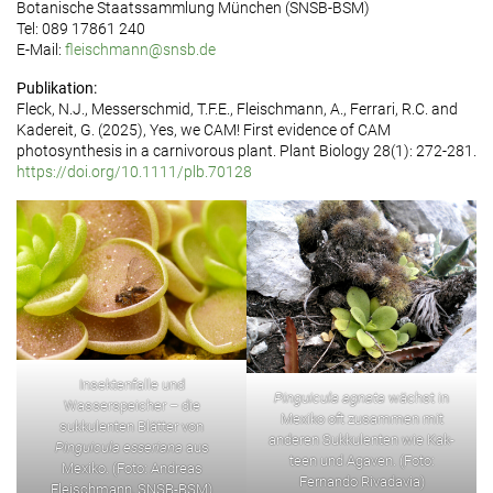
Botanische Staatssammlung München (SNSB-BSM)
Tel: 089 17861 240
E-Mail:
fleischmann@snsb.de
Publikation:
Fleck, N.J., Messerschmid, T.F.E., Fleischmann, A., Ferrari, R.C. and
Kadereit, G. (2025), Yes, we CAM! First evidence of CAM
photosynthesis in a carnivorous plant. Plant Biology 28(1): 272-281.
https://doi.org/10.1111/plb.70128
Insektenfalle und
Pinguicula agnata
wächst in
Wasserspeicher – die
Mexiko oft zusammen mit
sukkulenten Blätter von
anderen Sukkulenten wie Kak-
Pinguicula esseriana
aus
teen und Agaven. (Foto:
Mexiko. (Foto: Andreas
Fernando Rivadavia)
Fleischmann, SNSB-BSM)