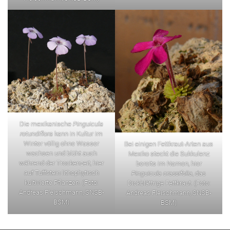
Die mexikanische
Pinguicula
rotundiflora
kann in Kultur im
Winter völlig ohne Wasser
Bei einigen Fettkraut-Arten aus
wachsen und blüht auch
Mexiko steckt die Sukkulenz
während der Trockenzeit, hier
bereits im Namen, hier
auf Tuffstein lithophytisch
Pinguicula crassifolia
, das
kultivierte Pflanzen. (Foto:
Dickblättrige Fettkraut. (Foto:
Andreas Fleischmann, SNSB-
Andreas Fleischmann, SNSB-
BSM)
BSM)