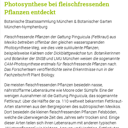
Photosynthese bei fleischfressenden
Pflanzen entdeckt
Botanische Staatssammlung München & Botanischer Garten
München-Nymphenburg
Fleischfressende Pflanzen der Gattung
Pinguicula
(Fettkraut) aus
Mexiko betreiben offenbar den gleichen wassersparenden
Photosynthese-Weg, wie dies viele sukkulente Pflanzen,
beispielsweise Kakteen oder Dickblattgewächse tun. Botanikerinnen
und Botaniker der SNSB und LMU München weisen die sogenannte
CAM-Photosynthese erstmals für fleischfressende Pflanzen nach.
Das Forscherteam veröffentlichte seine Erkenntnisse nun in der
Fachzeitschrift
Plant Biology
.
Die meisten fleischfressenden Pflanzen besiedeln nasse,
nährstoffarme Lebensräume wie Moore oder Sümpfe. Eine der
wenigen Ausnahmen ist die Gattung
Pinguicula
, das sogenannte
Fettkraut: über die Hälfte der ca. 110 weltweit bekannten Fettkraut-
Arten stammen aus den Bergregionen des subtropischen Mexikos.
Dort besiedeln die kleinen fleischfressenden Pflanzen Felsböden,
welche die überwiegende Zeit des Jahres sehr trocken sind. Einige
dieser Arten teilen sich ihren Lebensraum mit anderen typischen